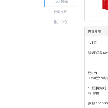
少儿读物
>
联系我们
社科文艺
>
推广中心
>
内容介绍
^JT韹
鵚u茤釼蟸xQ
NfN
T 鵚u\?Q駛
\O  [癳塸Q]
褘  韾梘
歔 鱊 250.00