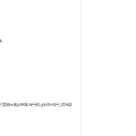
&
,g 蜰鰱w嵐p0R陙;N桘,g!k枡HQ_蹚N髞