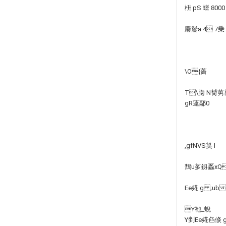
枡 pS 蠎 8000
麐鵞a 4 7乗
\O{薔
T\肳
N膥莮菑
gR薘鄗0
,gfNVS筽 l
鵚u茤釼蟸xQR
Ee婲 g ;ub
Y祂_蛻
Y剉Ee婲臽倐 