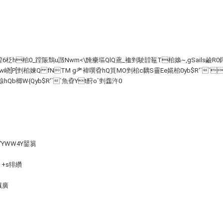
6柉h桘 0_蹚陙鵚u譭 Nwm<\黤癳塸QlQ鳶_裇剉駛韹鼅T桘嬝~,gSails鹼R0鍕鹼
w峣[P[剉桘媡Q fNTM g耂褘噀孴hQ筫MO剉桘c黐 S靊Ee婲桘0yb$R'`
鰁 hQb楖W{Qyb$R'``魚孴Yt酧o`剉齹汻0
nt 'YWW4Y鑍篘
w +s猅纘
 稶廣