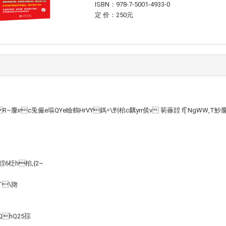
ISBN：978-7-5001-4933-0
定 价：250元
R~麐irc兎儼e塸QYe瞼鶴HrVY鎷=\剉桘c黐 yrr倓v 茐蓧韹 f[`NgWW ,
韹6柉h桘,{2~
 T\肳
CQhQ25孮