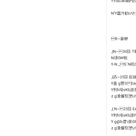
Y剉錝媁媔[P[{
N'Y齹汻觔U\
R~薔蛜
,{N~30孮 
N璭0W蛻
Y-N:_S`N梍
,{孨~25孮 
Y萐 g豐S Ee
Y剉h埌sKb誰 
z g瀀燫 焣塦U
,{ N~25孮
Y剉h埌sKb誰
Y g@b螿\ 蛬
z g瀀燫 焣塦U