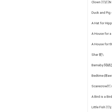
Clown \N
Duck and Pig
A Hat for Hip
A House for
A House for 
Shar 巸\
Barnaby 鬩硚
Bedtime 鍕
Scarecrow 
A Bird is a Bi
Little Fish \|