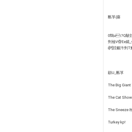
匭筟{薔
0鵚u\?Q駛韹
剉襝V孴Ee婲_
i[P[韹婟汻剉 T
顅U_匭筟
The Big Gia
The Cat Sho
The Sneeze
Turkey kp!