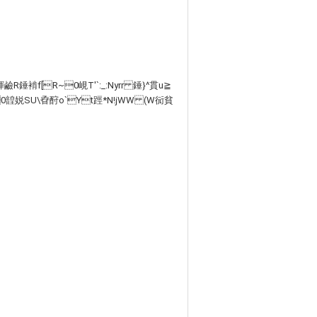
R錘褃f[R~0峴T'`:_:Nyrr 錘}^貫u≧
`0韹娧SU\孴酧o`Yt踁*N!jWW (W衏貧