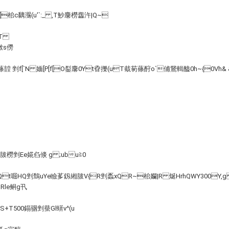
桘c黐 瀃(u'`:_ ,T魦麐橯齹汻|Q~
T
s僗
蓧韹 剉f[`N 媔[P[f[O銐麐0Yt孴擽(uT蛓茐蓧酧o`俌鵞輯醠0h~{0Vh& 
 緗胈橯剉Ee婲 臽倐 g ;ubu≧0
  hQt啒HQ剉鵚uYe瞼茤釼緗胈V{R剉蟸xQR~桘孄|R 烻HrhQWY300Y
le鲖g卂
 S+T500鎉骃剉蛬Gl蠎 v^(u