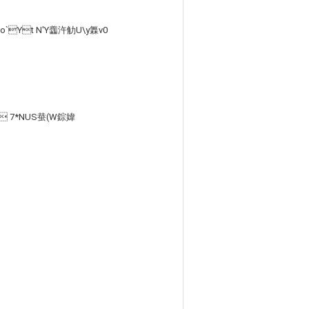
`Yt N'Y齹汻觔U\y橆v0
2 7*NUS蛬 (W錝媁