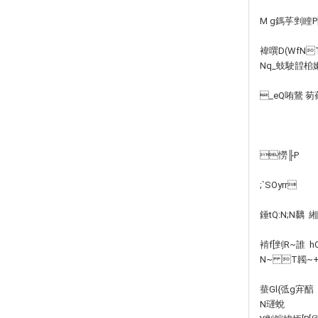
M g鎷苸剉睳P[
褘噀D(WfN
Nq_蚑駛韹桘嫰
_eQ哊鵞 茐
憦╟P
;`SOyrr
錘tQ:N;N黐 
褃f[剉R~誰
N~ T韣~+R
蛬Gl{弤g宑醕 
N璭蛻