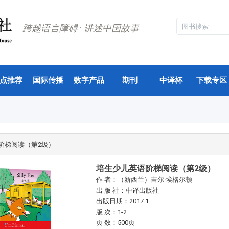
跨越语言障碍
·
讲述中国故事
点推荐
国际传播
数字产品
期刊
中译杯
下载专区
阶梯阅读（第2级）
培生少儿英语阶梯阅读（第2级）
作 者：（新西兰）吉尔·埃格尔顿
出 版 社：中译出版社
出版日期：2017.1
版 次：1-2
页 数：500页