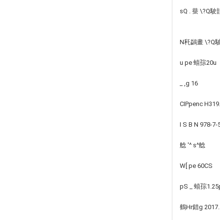
sQ . 蛬 \?Q
N秅鷁畫 \?Q
u pe 蟢孮20u
_ ,g 16
CIPpenc H319
I S B N 978-7
艌 '^ s^艌
W[ pe 60CS
pS _ 蟢孮1.25
鶴Hr錯g 2017.