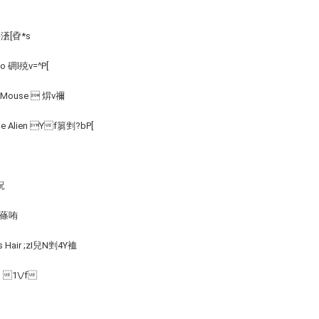
 -濸[孴*s
po 砽l殑v=^P[
 a Mouse  焺v禰
the Alien Yf篘剉?bP[
詋
aw蓧哊
s Hair ;zI兒N剉4Y裇
rd 1\/f