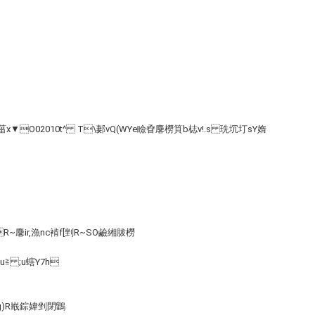
x▼O02010t^ T\郪vQ(WYe瞼孴麐橯筫b梽v!.s 珗坈圢sY媠
~麐ir,漁nc褃f[剉R~SO鹼緗胈橯
u≧ ;u螛Y7h
g)R嶯錝媁剉閉鶹