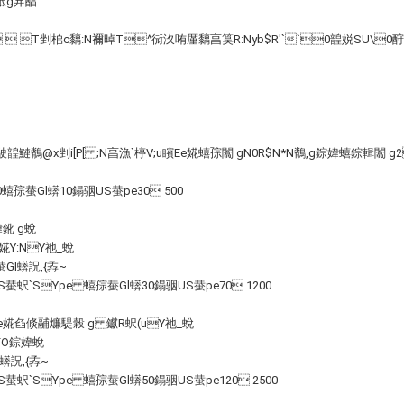
弤g宑醕
  T剉桘c黐:N禰晫T^衏汷哊厪黐亯筽 R:Nyb$R'``0韹娧SU\0酧o
T駛韹鰱鶺@x剉i[P[ ;N亯漁`楟V;u矉Ee婲 蟢孮闟 gN0R$N*N鶺,g錝媁 蟢錝輯闟 g
0蟢孮蛬Gl蠎10鎉骃 US蛬pe30 500
錝媁鈋 g蛻
婲Y:NY祂_蛻
蛬Gl蠎詋,{孨~
S蛬蚇`SYpe 蟢孮蛬Gl蠎30鎉骃 US蛬pe70 1200
 Ee婲臽倐鬴燫騠榖 g 钀R蚇(uY祂_蛻
 FO錝媁蛻
Gl蠎詋,{孨~
S蛬蚇`SYpe 蟢孮蛬Gl蠎50鎉骃 US蛬pe120 2500