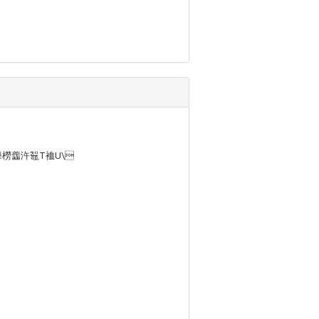
T魦麐橯齹汻鼅T裇U\