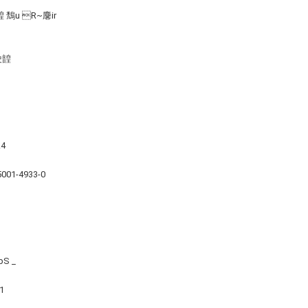
駛韹 鵚u R~麐ir
駛韹
.4
-5001-4933-0
pS _
1