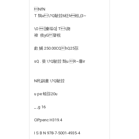
NfN
T 鵚u\?Q駛韹6柉h桘,{3~
\O  [癳塸Q] T\肳
褘  僥yG 韾梘
歔 鱊 250.00CQhQ25孮
sQ . 蛬 \?Q駛韹 鵚u R~麐ir
N秅鷁畫 \?Q駛韹
u pe 蟢孮20u
_ ,g 16
CIPpenc H319.4
I S B N 978-7-5001-4935-4