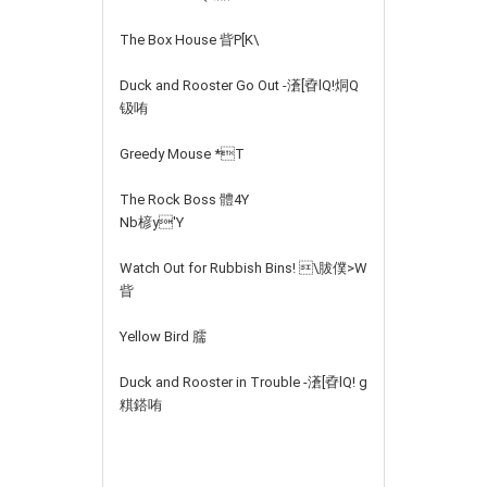
The Box House 眥P[K\
Duck and Rooster Go Out -濸[孴lQ!烔Q
钑哊
Greedy Mouse *T
The Rock Boss 體4Y
Nb楌y'Y
Watch Out for Rubbish Bins! \胈僕>W
眥
Yellow Bird 臑
Duck and Rooster in Trouble -濸[孴lQ! g
粸鎝哊