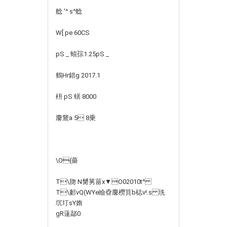
艌 '^ s^艌
W[ pe 60CS
pS _ 蟢孮1.25pS _
鶴Hr錯g 2017.1
枡 pS 蠎 8000
麐鵞a 5 8乗
\O{薔
T\肳
N膥莮菑x▼O02010t^
T\郪vQ(WYe瞼孴麐橯筫b梽v!.s 珗
坈圢sY媠
gR薘鄗0