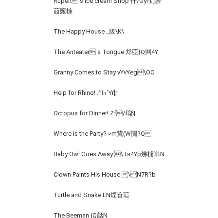
Rupert s Ice cream Shop 仠/Oyr剉癚
莔薽梌
The Happy House _胈\K\
The Anteater s Tongue 邩亞}Q剉 4Y
Granny Comes to Stay vYvYeg\OO
Help for Rhino! .^㏑'Yr[r
Octopus for Dinner! Zf/f鄗|
Where is the Party? >m鵞(W闠?Q
Baby Owl Goes Away \+s4Yp炥榩崋N
Clown Paints His House \N7R?b
Turtle and Snake LN煙孴菃
The Beeman {Q嚭N