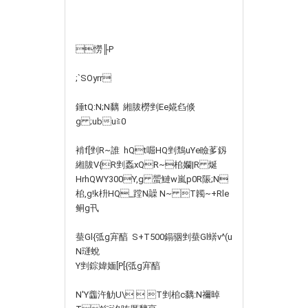
憦╟P
;`SOyrr
錘tQ:N;N黐  緗胈橯剉Ee婲 臽倐
g ;ubu≧0
褃f[剉R~誰  hQt啒HQ剉鵚uYe瞼茤釼
緗胈V{R剉蟸xQR~桘孄|R 烻
HrhQWY300Y,g 蜰鰱w嵐p0R陙;N
桘,g!k枡HQ_蹚N髞 N~ T韣~+Rle
鲖g卂
蛬Gl{弤g宑醕  S+T500鎉骃剉蛬Gl蠎 v^(u
N璭蛻
Y剉錝媁媔[P[{弤g宑醕
N'Y齹汻觔U\  T剉桘c黐:N禰晫