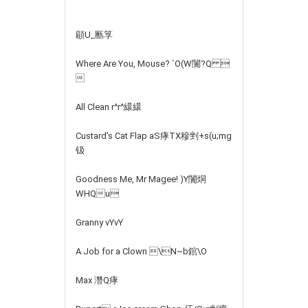
顅U_匭筟
Where Are You, Mouse? `O(W闠?Q 

All Clean r^r^繯繯
Custard's Cat Flap aS痚TX穇剉+s(u;mg
钑
Goodness Me, Mr Magee! )Y闠 烔
WHQu
Granny vYvY
A Job for a Clown \N~b錧\O
Max 濳Q痚