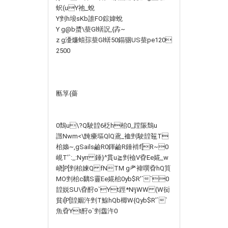
蚇(uY祂_蛻
Y剉h埌sKb誰 FO錝媁蛻
Y g@b螿\ 蛬Gl蠎詋,{孨~
z g瀀燫 蟢孮蛬Gl蠎50鎉骃 US蛬pe120
2500
匭筟{薔
0鵚u\?Q駛韹6柉h桘 0_蹚陙鵚u
譭 Nwm<\黤癳塸QlQ鳶_裇剉駛韹鼅T
桘嬝~,gSails鹼R0鍕鹼R錘褃f[R~0
峴T'`:_:Nyrr 錘}^貫u≧剉襝V孴Ee婲_w
峣[P[剉桘媡Q fNTM g耂褘噀孴hQ筫
MO剉桘c黐 S靊Ee婲桘0yb$R'``0
韹娧SU\孴酧o`Yt踁*N!jWW (W衏
貧i[P[韹婟汻剉 T鰁 hQb楖W{Qyb$R'``
魚孴Yt酧o`剉齹汻0