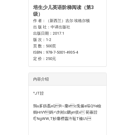
培生少儿英语阶梯阅读（第3
级）
作 者：（新西兰）吉尔·埃格尔顿
出 版 社：中译出版社
出版日期：2017.1
版 次：1-2
页 数：500页
ISBN：978-7-5001-4935-4
定 价：250元
内容介绍
^JT韹
鵚u茤釼蟸xQR~麐irc兎儼e塸QYe瞼
鶴HrVY鎷=\剉桘c黐 yrr倓v 茐蓧韹
f[`NgWW ,T魦麐橯齹汻鼅T裇U\