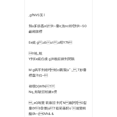
,gfNVS筽 l
鵚u茤釼蟸xQR~麐ir,漁nc褃f[剉R~SO
鹼緗胈橯
Ee婲 g ;ubu≧ ;u螛Y7h
Y祂_蛻
Y剉Ee婲臽倐 g)R嶯錝媁剉閉鶹
M g鎷苸剉睳P[桘c黐 瀃(u'`:_ ,T魦麐
橯齹汻|Q~
褘噀D(WfNT
Nq_蚑駛韹桘嫰s僗
_eQ哊鵞 茐蓧韹 剉f[`N 媔[P[f[O銐
麐0Yt孴擽(uT蛓茐蓧酧o`俌鵞輯
醠0h~{0Vh& &