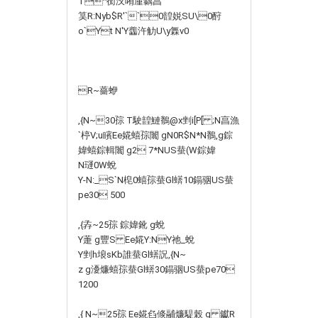
T^衏汷哊厪黐亯
筽 R:Nyb$R'``0韹娧SU\0酧
o`Yt N'Y齹汻觔U\y橆v0
R~薔蛜
,{N~30孮 T駛韹鰱鶺@x剉i[P[ ;N亯漁
`楟V;u矉Ee婲 蟢孮闟 gN0R$N*N鶺,g錝
媁 蟢錝輯闟 g2 7*NUS蛬 (W錝媁
N璭0W蛻
Y-N:_S`N梍0蟢孮蛬Gl蠎10鎉骃 US蛬
pe30 500
,{孨~25孮 錝媁鈋 g蛻
Y萐 g豐S Ee婲Y:NY祂_蛻
Y剉h埌sKb誰 蛬Gl蠎詋,{N~
z g瀀燫 蟢孮蛬Gl蠎30鎉骃 US蛬pe70
1200
,{ N~25孮 Ee婲臽倐鬴燫騠榖 g 钀R