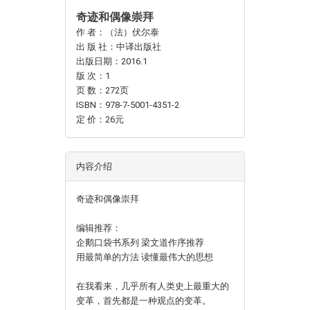
奇迹和偶像崇拜
作 者：（法）伏尔泰
出 版 社：中译出版社
出版日期：2016.1
版 次：1
页 数：272页
ISBN：978-7-5001-4351-2
定 价：26元
内容介绍
奇迹和偶像崇拜
编辑推荐：
企鹅口袋书系列 梁文道作序推荐
用最简单的方法 读懂最伟大的思想
在我看来，几乎所有人类史上最重大的
变革，首先都是一种观点的变革。