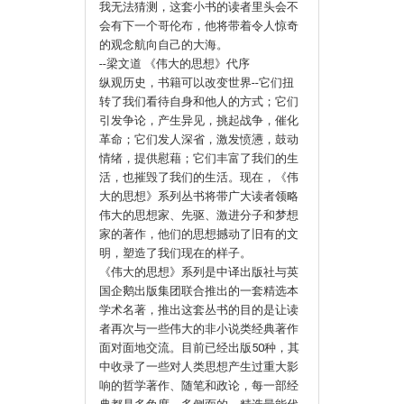
我无法猜测，这套小书的读者里头会不
会有下一个哥伦布，他将带着令人惊奇
的观念航向自己的大海。
--梁文道 《伟大的思想》代序
纵观历史，书籍可以改变世界--它们扭
转了我们看待自身和他人的方式；它们
引发争论，产生异见，挑起战争，催化
革命；它们发人深省，激发愤懑，鼓动
情绪，提供慰藉；它们丰富了我们的生
活，也摧毁了我们的生活。现在，《伟
大的思想》系列丛书将带广大读者领略
伟大的思想家、先驱、激进分子和梦想
家的著作，他们的思想撼动了旧有的文
明，塑造了我们现在的样子。
《伟大的思想》系列是中译出版社与英
国企鹅出版集团联合推出的一套精选本
学术名著，推出这套丛书的目的是让读
者再次与一些伟大的非小说类经典著作
面对面地交流。目前已经出版50种，其
中收录了一些对人类思想产生过重大影
响的哲学著作、随笔和政论，每一部经