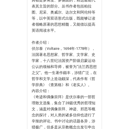
典都是多角度、多侧面的，精选最能代
表其主旨的部分。丛书作者包括柏拉
图、尼采、奥威尔、达尔文和阿伦特等
等，以中英双语形式出版，既能够让读
者领略原著的思想精髓，又能借以提高
英语阅读水平。
作者介绍：
伏尔泰（Voltaire，1694年-1778年），
法国著名思想家、哲学家、文学家、史
学家，十八世纪法国资产阶级启蒙运动
公认的领袖和导师，被誉为"法兰西思想
之父"。他一生著作颇丰，涉猎广泛，在
哲学和文学上造诣颇深，代表作有《哲
学辞典》《查第格》和《老实人》。
内容介绍：
《奇迹和偶像崇拜》是伏尔泰的一部哲
理散文选集，集合了28篇优秀的哲理短
文，涵盖对偶像崇拜、神迹、邪恶等概
念的探讨，对人类的诸多信仰也进行了
辛辣的评论。书中讨论的话题各异，涉
猎极广，但多是从宗教概念出发引申出